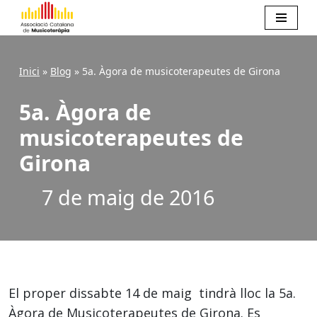
Skip
Inici
»
Blog
»
5a. Àgora de musicoterapeutes de Girona
to
5a. Àgora de
content
musicoterapeutes de
Girona
7 de maig de 2016
El proper dissabte 14 de maig tindrà lloc la 5a.
Àgora de Musicoterapeutes de Girona. Es