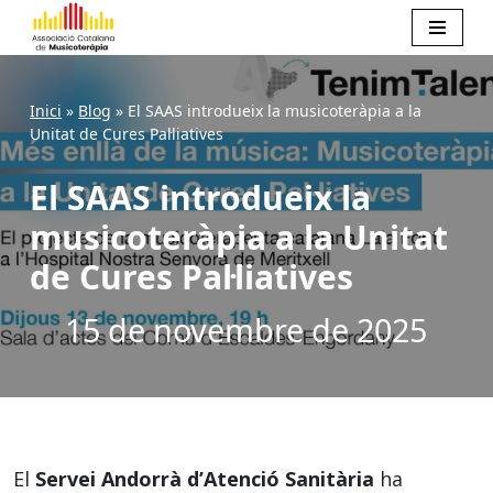
Skip
Inici
»
Blog
»
El SAAS introdueix la musicoteràpia a la
to
Unitat de Cures Pal·liatives
content
El SAAS introdueix la
musicoteràpia a la Unitat
de Cures Pal·liatives
15 de novembre de 2025
El
Servei Andorrà d’Atenció Sanitària
ha