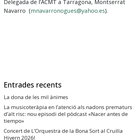
Delegada de l’ACMT a Tarragona, Montserrat
Navarro (
mnavarronogues@yahoo.es
).
Entrades recents
La dona de les mil ànimes
La musicoteràpia en l’atenció als nadons prematurs
d’alt risc: nou episodi del pòdcast «Nacer antes de
tiempo»
Concert de L’Orquestra de la Bona Sort al Cruïlla
Hivern 2026!