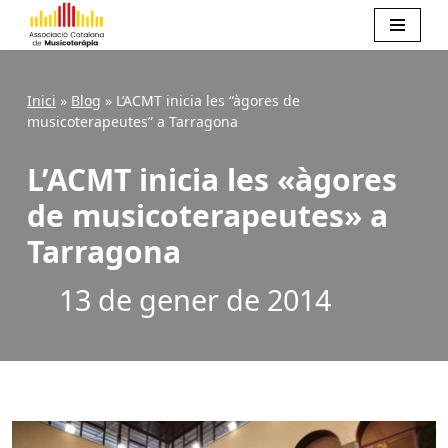
Skip
Inici
»
Blog
»
L’ACMT inicia les “àgores de
to
musicoterapeutes” a Tarragona
content
L’ACMT inicia les «àgores
de musicoterapeutes» a
Tarragona
13 de gener de 2014